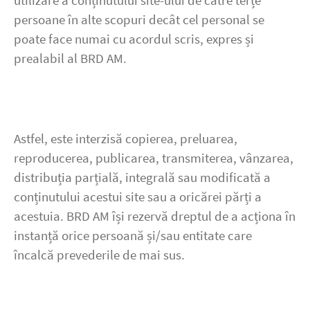
utilizare a conținutului site-ului de către terțe
persoane în alte scopuri decât cel personal se
poate face numai cu acordul scris, expres și
prealabil al BRD AM.
Astfel, este interzisă copierea, preluarea,
reproducerea, publicarea, transmiterea, vânzarea,
distribuția parțială, integrală sau modificată a
conținutului acestui site sau a oricărei părți a
acestuia. BRD AM își rezervă dreptul de a acționa în
instanță orice persoană și/sau entitate care
încalcă prevederile de mai sus.