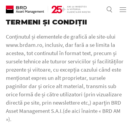
TERMENI ȘI CONDIȚII
Conținutul și elementele de grafică ale site-ului
www.brdam.ro, inclusiv, dar fară a se limita la
acestea, tot continutul în format text, precum și
sursele tehnice ale tuturor serviciilor și facilităților
prezente și viitoare, cu excepția cazului când este
menționat expres un alt proprietar, sursele
paginilor dar și orice alt material, transmis sub
orice formă de și către utilizatori (prin vizualizare
directă pe site, prin newslettere etc,) aparțin BRD
Asset Management S.A.I.(de aici înainte « BRD AM
»).