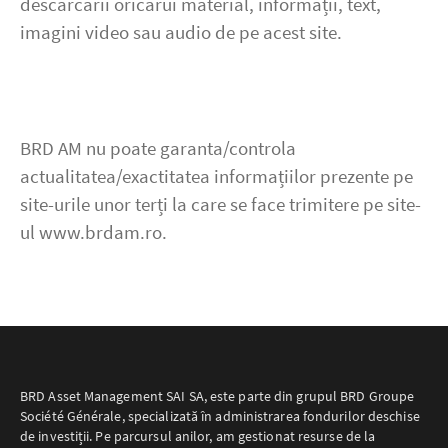
descărcării oricărui material, informații, text,
imagini video sau audio de pe acest site.
BRD AM nu poate garanta/controla
actualitatea/exactitatea informațiilor prezente pe
site-urile unor terți la care se face trimitere pe site-
ul www.brdam.ro.
BRD Asset Management SAI SA, este parte din grupul BRD Groupe
Société Générale, specializată în administrarea fondurilor deschise
de investiții. Pe parcursul anilor, am gestionat resurse de la