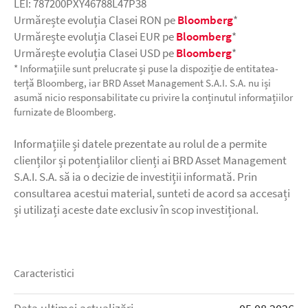
LEI: 787200PXY46788L47P38
Urmărește evoluția Clasei RON pe
Bloomberg
*
Urmărește evoluția Clasei EUR pe
Bloomberg
*
Urmărește evoluția Clasei USD pe
Bloomberg
*
* Informațiile sunt prelucrate și puse la dispoziție de entitatea-
terță Bloomberg, iar BRD Asset Management S.A.I. S.A. nu iși
asumă nicio responsabilitate cu privire la conținutul informațiilor
furnizate de Bloomberg.
Informațiile și datele prezentate au rolul de a permite
clienților și potențialilor clienți ai BRD Asset Management
S.A.I. S.A. să ia o decizie de investiții informată. Prin
consultarea acestui material, sunteti de acord sa accesați
și utilizați aceste date exclusiv în scop investițional.
Caracteristici