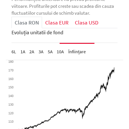
viitoare. Profiturile pot creste sau scadea din cauza
fluctuatiilor cursului de schimb valutar.
Clasa RON
Clasa EUR
Clasa USD
Evoluția unitatii de fond
6L
1A
2A
3A
5A
10A
Înființare