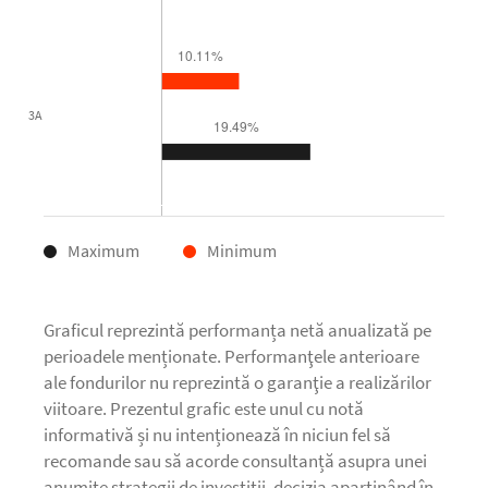
Maximum
Minimum
Graficul reprezintă performanța netă anualizată pe
perioadele menționate. Performanţele anterioare
ale fondurilor nu reprezintă o garanţie a realizărilor
viitoare. Prezentul grafic este unul cu notă
informativă și nu intenționează în niciun fel să
recomande sau să acorde consultanță asupra unei
anumite strategii de investiții, decizia aparținând în