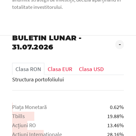
totalitate investitorului.
BULETIN LUNAR -
-
31.07.2026
Clasa RON
Clasa EUR
Clasa USD
Structura portofoliului
Piața Monetară
0.62%
Tbills
19.88%
Acțiuni RO
13.46%
Acțiuni Internaționale
28.16%