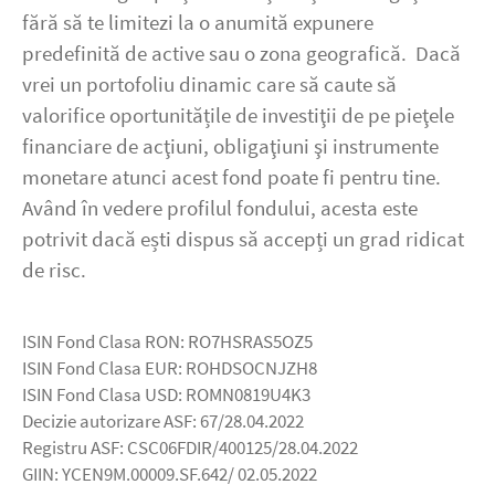
fără să te limitezi la o anumită expunere
predefinită de active sau o zona geografică. Dacă
vrei un portofoliu dinamic care să caute să
valorifice oportunitățile de investiţii de pe pieţele
financiare de acţiuni, obligaţiuni şi instrumente
monetare atunci acest fond poate fi pentru tine.
Având în vedere profilul fondului, acesta este
potrivit dacă ești dispus să accepți un grad ridicat
de risc.
ISIN Fond Clasa RON: RO7HSRAS5OZ5
ISIN Fond Clasa EUR: ROHDSOCNJZH8
ISIN Fond Clasa USD: ROMN0819U4K3
Decizie autorizare ASF: 67/28.04.2022
Registru ASF: CSC06FDIR/400125/28.04.2022
GIIN: YCEN9M.00009.SF.642/ 02.05.2022