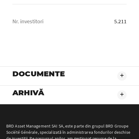
Nr. investitori
5.211
DOCUMENTE
+
ARHIVĂ
+
BRD Asset Management SAI SA, este parte din grupul BRD Groupe
Société Générale, specializată în administrarea fondurilor deschise
de investiții. Pe parcursul anilor, am gestionat resurse de la